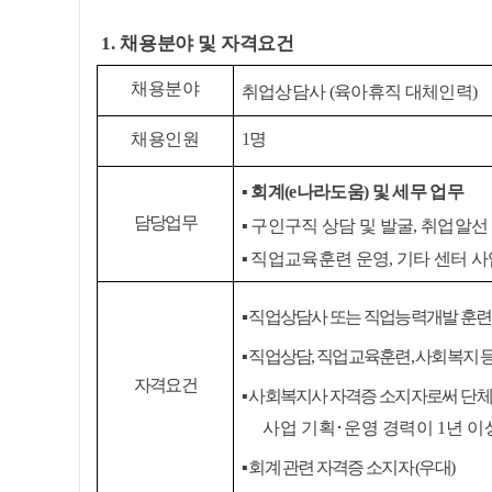
1.
채용분야 및 자격요건
채용분야
취업상담사
(
육아휴직 대체인력
)
채용인원
1
명
▪
회계
(e
나라도움
)
및 세무 업무
담당업무
▪
구인구직 상담 및 발굴
,
취업알선 
▪
직업교육훈련 운영
,
기타 센터 사
▪
직업상담사 또는 직업능력개발 훈련
▪
직업상담
,
직업교육훈련
,
사회복지 
자격요건
▪
사회복지사 자격증 소지자로써
단체
사업 기획
･
운영 경력이
1
년 이
▪
회계 관련 자격증 소지자
(
우대
)