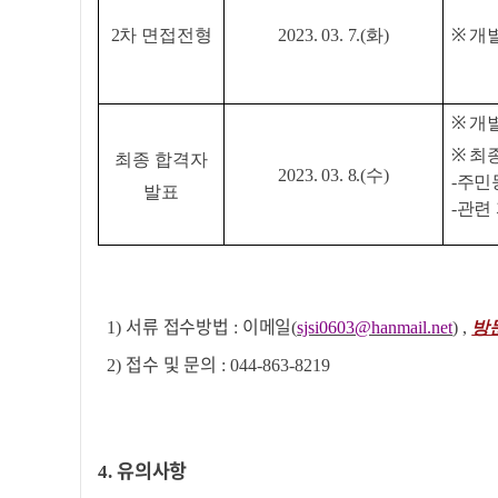
2
차 면접전형
2023. 03. 7.(
화
)
※
개
※
개
※
최
최종 합격자
2023. 03. 8.(
수
)
-
주민
발표
-관련
서류 접수방법
이메일
1)
:
(
sjsi0603@hanmail.net
) ,
방
접수 및 문의
2)
:
044-863-8219
유의사항
4.