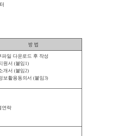
센터
방 법
부파일
다운로드 후 작성
지원서
(
붙임
1)
소개서
(
붙임
2)
정보활용동의서
(
붙임
3)
별연락