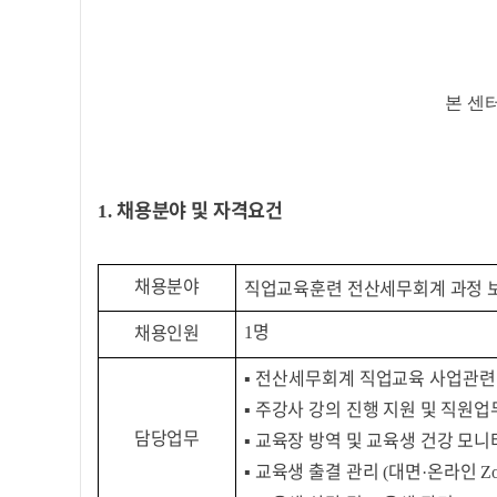
본 센
채용분야 및 자격요건
1.
채용분야
직업교육훈련 전산세무회계 과정 
명
채용인원
1
▪ 전산세무회계
직업교육 사업관련 
▪
주강사 강의 진행 지원 및 직원업
담당업무
▪
교육장 방역 및 교육생 건강 모니
▪
교육생 출결 관리
대면
온라인
(
·
Z