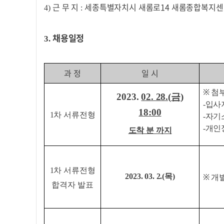
근 무 지
세종특별자치시 새롬로14 새롬종합복지
4)
:
채용일정
3.
과 정
일 시
※
첨
2023.
02. 28.(
금
)
-
입사
18:00
1
차 서류전형
-
자기
-
개인
도착 분 까지
1
차 서류전형
2023. 03. 2.(목
)
※
개
합격자 발표