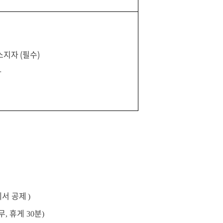
지자 (필수)
자
에서 공제
)
무
휴게
분
,
30
)