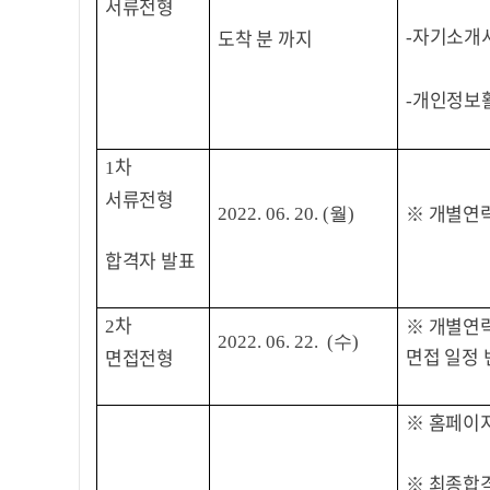
서류전형
자기소개
도착 분 까지
-
개인정보
-
차
1
서류전형
※
개별연
2022. 06. 20. (월
)
합격자 발표
차
※
개별연
2
2022. 06. 22. (수
)
면접 일정 
면접전형
※
홈페이지
※
최종합