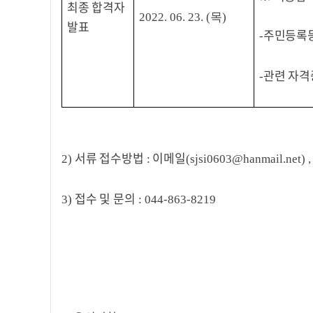
최종 합격자
2022. 06. 23. (목
)
발표
주민등록
-
관련 자격
-
서류 접수방법
이메일
2)
:
(sjsi0603@hanmail.net) ,
접수 및 문의
3)
: 044-863-8219