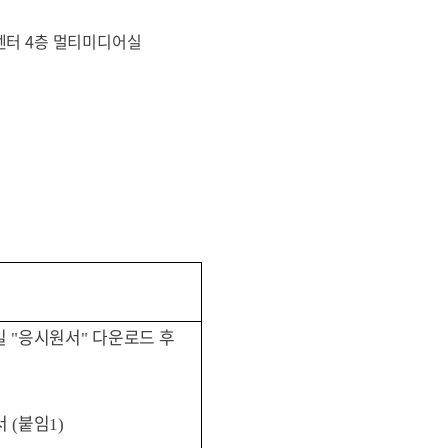
터 4층 멀티미디어실
일
응시원서
다운로드 후
"
"
서
붙임
(
1)