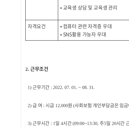
▪
교육생 상담 및 교육생 관리
자격요건
▪
컴퓨터 관련 자격증 우대
▪
SNS활용 가능자 우대
근무조건
2.
근무기간
1)
: 2022. 07. 01. ~ 08. 31.
급 여
시급
원
사회보험 개인부담금은 임금
2)
:
12,000
(
근무시간
일
시간
주
일
시간 
3)
: 1
4
(09:00~13:30,
5
20