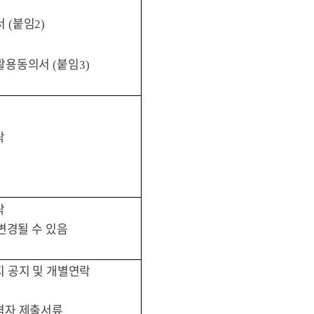
서
붙임
(
2)
활용동의서
붙임
(
3)
락
락
변경될 수 있음
 공지 및 개별연락
격자 제출서류