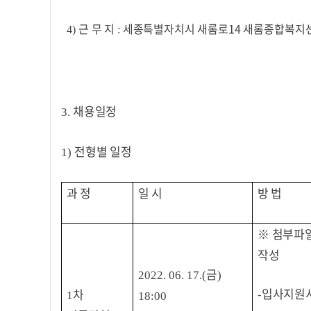
근 무 지
세종특별자치시 새롬로14 새롬종합복지센
4)
:
채용일정
3.
전형별 일정
1)
과 정
일 시
방 법
※
첨부파
작성
금
2022. 06. 17.(
)
입사지원
차
-
1
18:00