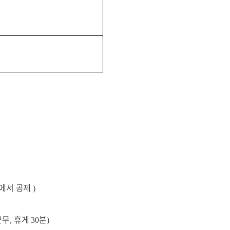
에서 공제
)
근무
휴게
분
,
30
)