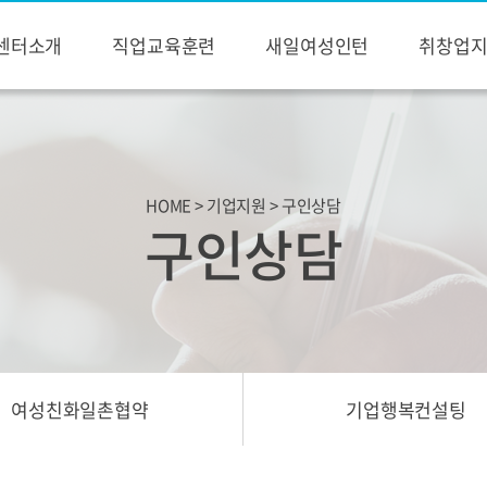
센터소개
직업교육훈련
새일여성인턴
취창업
HOME > 기업지원 > 구인상담
구인상담
여성친화일촌협약
기업행복컨설팅